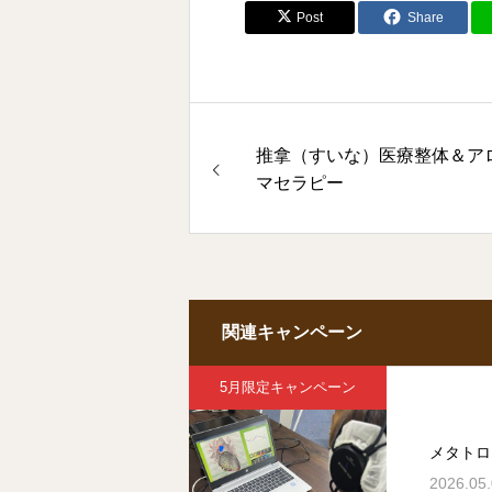
Post
Share
推拿（すいな）医療整体＆ア
マセラピー
関連キャンペーン
5月限定キャンペーン
メタトロ
2026.05