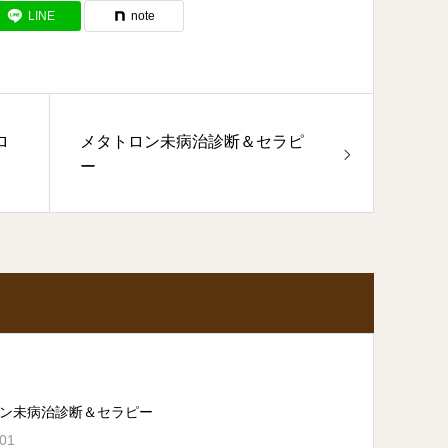
LINE
note
ロ
メタトロン未病治診断＆セラピ
ー
ン未病治診断＆セラピー
.01