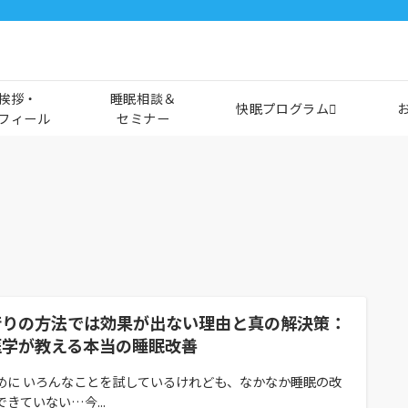
挨拶・
睡眠相談＆
快眠プログラム
フィール
セミナー
行りの方法では効果が出ない理由と真の解決策：
医学が教える本当の睡眠改善
めに いろんなことを試しているけれども、なかなか睡眠の改
できていない…今...