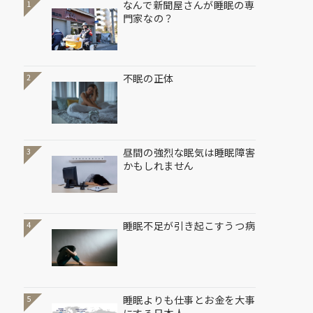
なんで新聞屋さんが睡眠の専
1
門家なの？
不眠の正体
2
昼間の強烈な眠気は睡眠障害
3
かもしれません
睡眠不足が引き起こすうつ病
4
睡眠よりも仕事とお金を大事
5
にする日本人