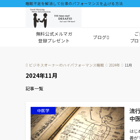
睡眠不足を解消して仕事のパフォーマンスを上げる方法
無料公式メルマガ
ご
ブログ
登録プレゼント
プロ
ビジネスオーナーのハイパフォーマンス睡眠
2024年
11月
2024年11月
記事一覧
流
中医学
中
はじ
善が