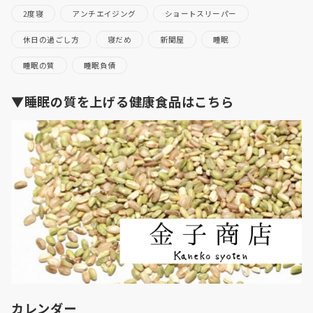
2度寝
アンチエイジング
ショートスリーパー
休日の過ごし方
寝だめ
新聞屋
睡眠
睡眠の質
睡眠負債
▼睡眠の質を上げる健康食品はこちら
カレンダー