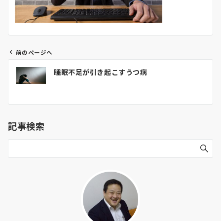
前のページへ
投
睡眠不足が引き起こすうつ病
稿
ナ
ビ
ゲ
記事検索
ー
シ
ョ
ン