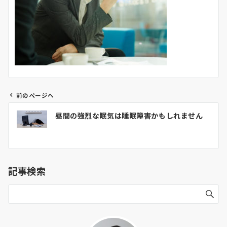
前のページへ
投
昼間の強烈な眠気は睡眠障害かもしれません
稿
ナ
ビ
ゲ
記事検索
ー
シ
ョ
ン