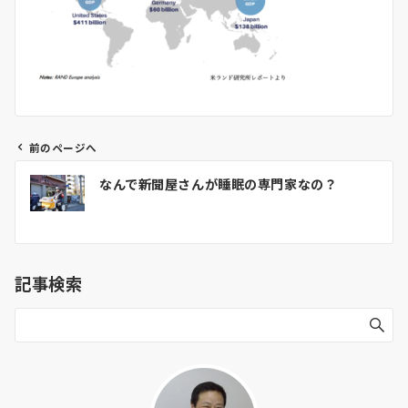
前のページへ
投
なんで新聞屋さんが睡眠の専門家なの？
稿
ナ
ビ
ゲ
記事検索
ー
シ
ョ
ン