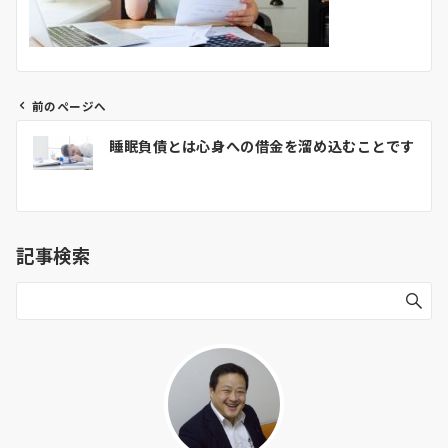
前のページへ
投
睡眠負債とは心身への借金を溜め込むことです
稿
ナ
ビ
ゲ
記事検索
ー
シ
ョ
ン