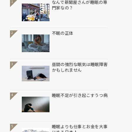
なんで新聞屋さんが睡眠の専
1
門家なの？
不眠の正体
2
昼間の強烈な眠気は睡眠障害
3
かもしれません
睡眠不足が引き起こすうつ病
4
睡眠よりも仕事とお金を大事
5
にする日本人