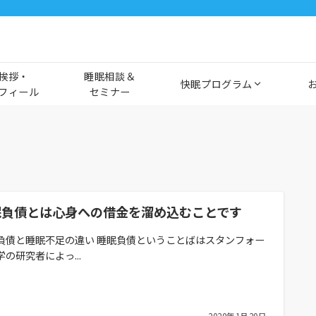
挨拶・
睡眠相談＆
快眠プログラム
フィール
セミナー
眠負債とは心身への借金を溜め込むことです
負債と睡眠不足の違い 睡眠負債ということばはスタンフォー
学の研究者によっ...
2020年1月20日