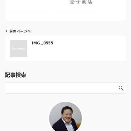
前のページへ
投
IMG_8555
稿
ナ
ビ
ゲ
記事検索
ー
シ
ョ
ン