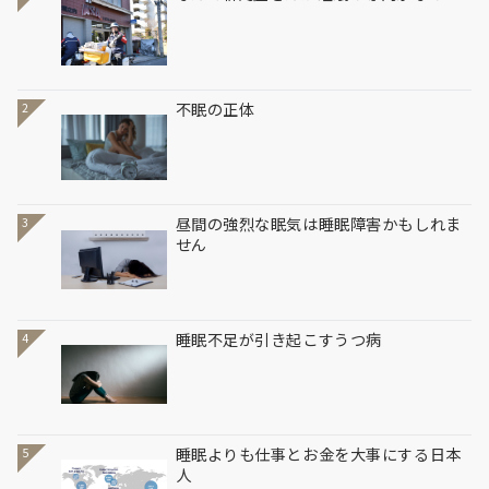
不眠の正体
2
昼間の強烈な眠気は睡眠障害かもしれま
3
せん
睡眠不足が引き起こすうつ病
4
睡眠よりも仕事とお金を大事にする日本
5
人