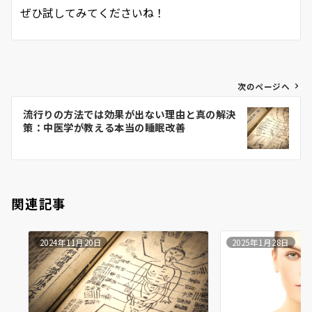
ぜひ試してみてくださいね！
投
次のページへ
稿
流行りの方法では効果が出ない理由と真の解決
ナ
策：中医学が教える本当の睡眠改善
ビ
ゲ
ー
シ
関連記事
ョ
ン
2024年11月20日
2025年1月28日