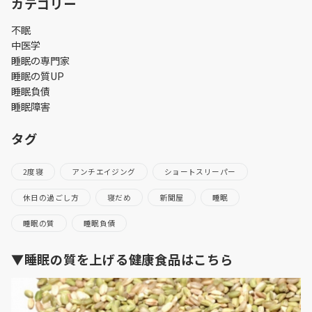
カテゴリー
不眠
中医学
睡眠の専門家
睡眠の質UP
睡眠負債
睡眠障害
タグ
2度寝
アンチエイジング
ショートスリーパー
休日の過ごし方
寝だめ
新聞屋
睡眠
睡眠の質
睡眠負債
▼睡眠の質を上げる健康食品はこちら